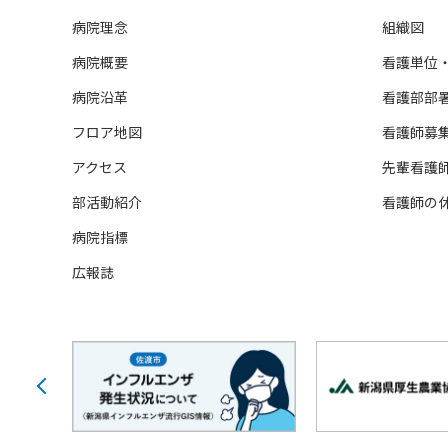
病院理念
組織図
病院概要
看護単位
病院沿革
看護部部
フロア地図
看護師募
アクセス
先輩看護
部活動紹介
看護師の
病院指標
広報誌