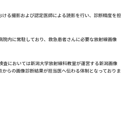
おける撮影および認定医師による読影を行い、診断精度を担
間病院内に常駐しており、救急患者さんに必要な放射線画像
学検査においては新潟大学放射線科教室が運営する新潟画像
点からの画像診断結果が担当医へ伝わる体制となっておりま