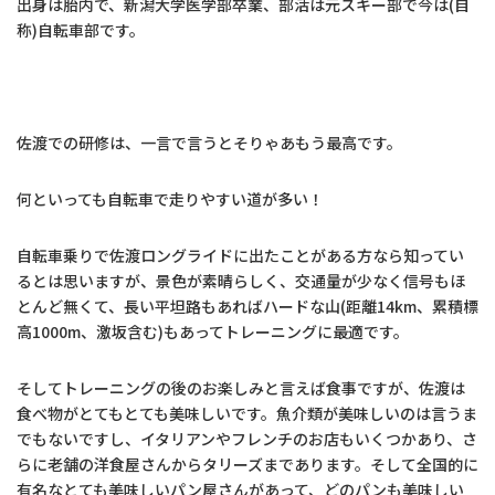
出身は胎内で、新潟大学医学部卒業、部活は元スキー部で今は(自
称)自転車部です。
佐渡での研修は、一言で言うとそりゃあもう最高です。
何といっても自転車で走りやすい道が多い！
自転車乗りで佐渡ロングライドに出たことがある方なら知ってい
るとは思いますが、景色が素晴らしく、交通量が少なく信号もほ
とんど無くて、長い平坦路もあればハードな山(距離14km、累積標
高1000m、激坂含む)もあってトレーニングに最適です。
そしてトレーニングの後のお楽しみと言えば食事ですが、佐渡は
食べ物がとてもとても美味しいです。魚介類が美味しいのは言うま
でもないですし、イタリアンやフレンチのお店もいくつかあり、さ
らに老舗の洋食屋さんからタリーズまであります。そして全国的に
有名なとても美味しいパン屋さんがあって、どのパンも美味しい